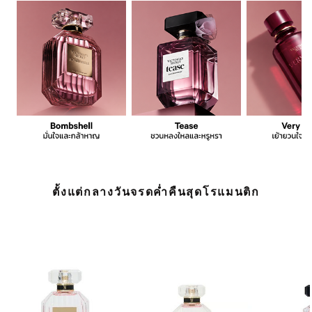
ตั้งแต่กลางวันจรดค่ำคืนสุดโรแมนติก