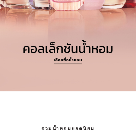
รวมน้ำหอมยอดนิยม