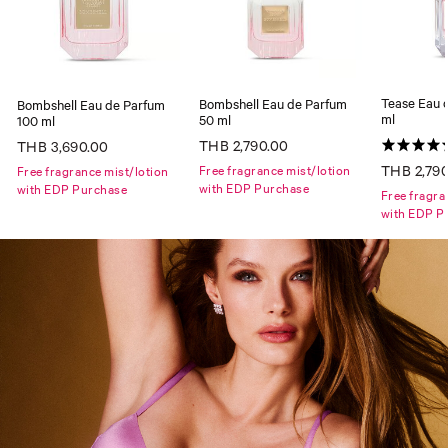
Tease Eau 
Bombshell Eau de Parfum
Bombshell Eau de Parfum
ml
50 ml
100 ml
THB 2,790.00
THB 3,690.00
THB 2,79
Free fragrance mist/lotion
Free fragrance mist/lotion
with EDP Purchase
with EDP Purchase
Free fragra
with EDP P