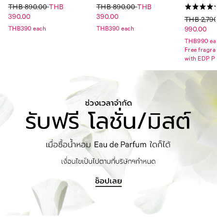
THB 890.00
THB
THB 890.00
THB
390.00
390.00
THB 2,79
990.00
THB390 each
THB390 each
THB990 ea
Free fragra
with EDP P