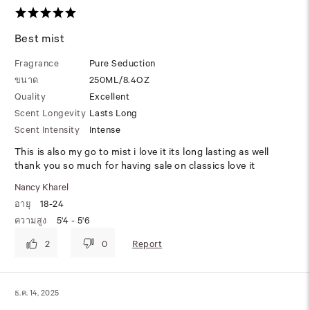
Best mist
Fragrance
Pure Seduction
ขนาด
250ML/8.4OZ
Quality
Excellent
Scent Longevity
Lasts Long
Scent Intensity
Intense
This is also my go to mist i love it its long lasting as well
thank you so much for having sale on classics love it
Nancy Kharel
อายุ
18-24
ความสูง
5'4 - 5'6
Report
2
0
ธ.ค. 14, 2025