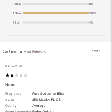
3 Star
0%
2 Star
100%
1 Star
0%
กรอง
จัดเรียงตาม
Most Relevant
ก.ค. 24, 2026
Nooo
Fragrance
Pure Seduction Bliss
ขนาด
250 ML/8.4 FL OZ.
Quality
Average
Scent Longevity
Fades Quickly