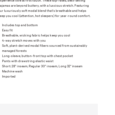
xperience love at first touch. These top-rated, best-selling
ajamas are beyond buttery, with a luscious stretch. Featuring
ur luxuriously soft modal blend that's breathable and helps
eep you cool (attention, hot sleepers) for year-round comfort.
Includes top and bottom
Easy fit
Breathable, wicking fabric helps keep you cool
4-way stretch moves with you
Soft, plant-derived modal fibers sourced from sustainably
managed forests
Long-sleeve, button-front top with chest pocket
Pants with drawstring elastic waist
Short: 28" inseam, Regular 30" inseam, Long 32" inseam
Machine wash
Imported