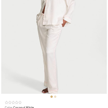
Color
Coconut White