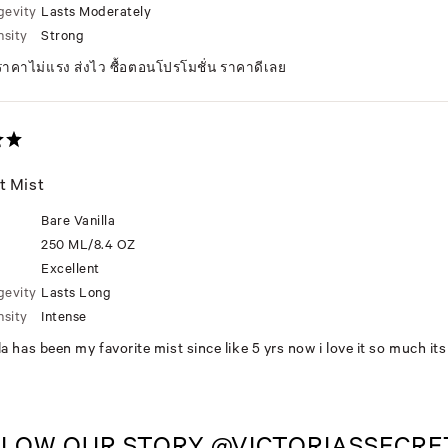
gevity
Lasts Moderately
nsity
Strong
 ราคาไม่แรง ส่งไว ซื้อตอนโปรโมชั่น ราคาดีเลย
t Mist
Bare Vanilla
250 ML/8.4 OZ
Excellent
gevity
Lasts Long
nsity
Intense
la has been my favorite mist since like 5 yrs now i love it so much its
LOW OUR STORY @VICTORIASSECR