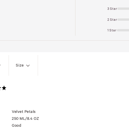
3 Star
2 Star
1 Star
Size
Velvet Petals
250 ML/8.4 OZ
Good