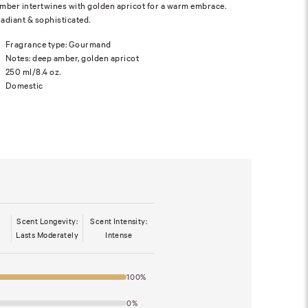
mber intertwines with golden apricot for a warm embrace.
adiant & sophisticated.
Fragrance type: Gourmand
Notes: deep amber, golden apricot
250 ml/8.4 oz.
Domestic
Scent Longevity:
Scent Intensity:
Lasts Moderately
Intense
100%
0%