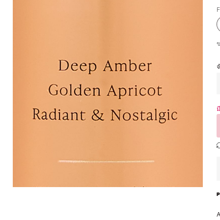
F
ม
A