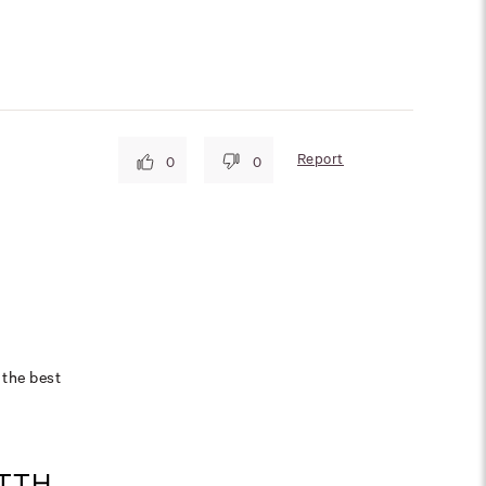
Report
0
0
 the best
ETTH