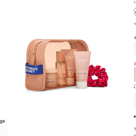
F
ม
T
r