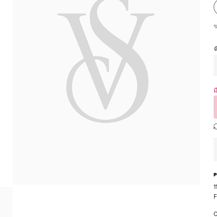
ม
1
F
C