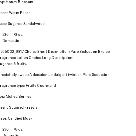
op: Honey Blossom
eart: Warm Peach
ase: Sugared Sandalwood
236 ml/8 oz.
Domestic
1265002_9817 Choice Short Description: Pure Seduction Brulee
ragrance Lotion Choice Long Description:
ugared & fruity.
rresistibly sweet: A decadent, indulgent twist on Pure Seduction.
ragrance type: Fruity Gourmand
op: Mulled Berries
eart: Sugared Freesia
ase: Candied Musk
236 ml/8 oz.
Domestic