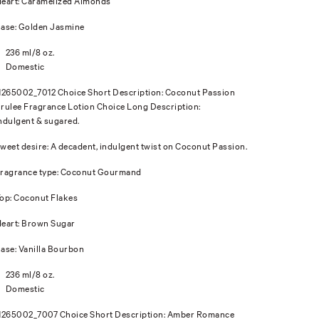
eart: Caramelized Almonds
ase: Golden Jasmine
236 ml/8 oz.
Domestic
1265002_7012 Choice Short Description: Coconut Passion
rulee Fragrance Lotion Choice Long Description:
ndulgent & sugared.
weet desire: A decadent, indulgent twist on Coconut Passion.
ragrance type: Coconut Gourmand
op: Coconut Flakes
eart: Brown Sugar
ase: Vanilla Bourbon
236 ml/8 oz.
Domestic
1265002_7007 Choice Short Description: Amber Romance