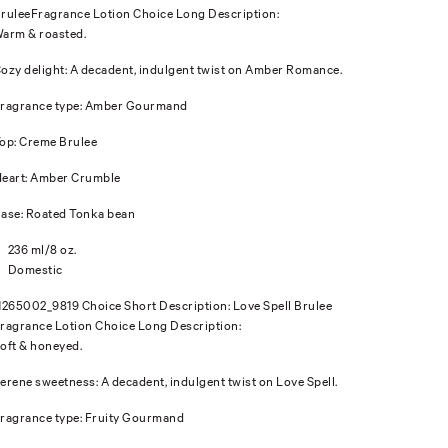
ruleeFragrance Lotion Choice Long Description:
arm & roasted.
ozy delight: A decadent, indulgent twist on Amber Romance.
ragrance type: Amber Gourmand
op: Creme Brulee
eart: Amber Crumble
ase: Roated Tonka bean
236 ml/8 oz.
Domestic
1265002_9819 Choice Short Description: Love Spell Brulee
ragrance Lotion Choice Long Description:
oft & honeyed.
erene sweetness: A decadent, indulgent twist on Love Spell.
ragrance type: Fruity Gourmand