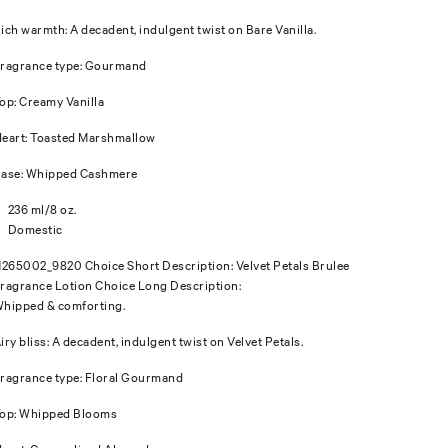
ich warmth: A decadent, indulgent twist on Bare Vanilla.
ragrance type: Gourmand
op: Creamy Vanilla
eart: Toasted Marshmallow
ase: Whipped Cashmere
236 ml/8 oz.
Domestic
1265002_9820 Choice Short Description: Velvet Petals Brulee
ragrance Lotion Choice Long Description:
hipped & comforting.
iry bliss: A decadent, indulgent twist on Velvet Petals.
ragrance type: Floral Gourmand
op: Whipped Blooms